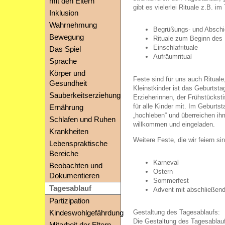
mit den Eltern
gibt es vielerlei Rituale z.B. im
Inklusion
Wahrnehmung
Begrüßungs- und Abschie
Bewegung
Rituale zum Beginn des
Einschlafrituale
Das Spiel
Aufräumritual
Sprache
Körper und
Feste sind für uns auch Rituale
Gesundheit
Kleinstkinder ist das Geburtsta
Sauberkeitserziehung
Erzieherinnen, der Frühstückst
für alle Kinder mit. Im Geburtst
Ernährung
„hochleben“ und überreichen ihm
Schlafen und Ruhen
willkommen und eingeladen.
Krankheiten
Weitere Feste, die wir feiern sin
Lebenspraktische
Bereiche
Karneval
Beobachten und
Ostern
Dokumentieren
Sommerfest
Tagesablauf
Advent mit abschließend
Partizipation
Gestaltung des Tagesablaufs:
Kindeswohlgefährdung
Die Gestaltung des Tagesablauf