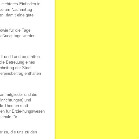
leichteres Einfinden in
abe am Nachmittag
en, damit eine gute
owie für die Tage
ließungstage werden
 und Land be-stritten.
die Betreuung eines
beitrag der Stadt
ereinsbeitrag enthalten
eammitglieder und die
inrichtungen) und
lle Themen statt.
ulen für Erzie-hungswesen
chule für
 zu, die uns zu den