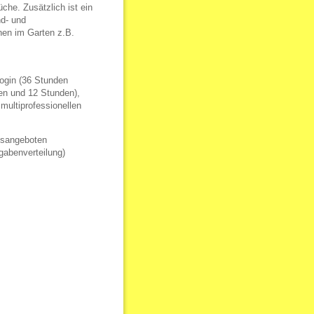
he. Zusätzlich ist ein
d- und
en im Garten z.B.
gogin (36 Stunden
den und 12 Stunden),
multiprofessionellen
ngsangeboten
gabenverteilung)