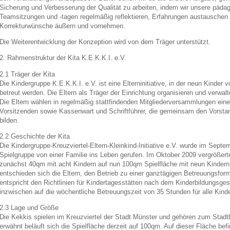
Sicherung und Verbesserung der Qualität zu arbeiten, indem wir unsere pädag
Teamsitzungen und -tagen regelmäßig reflektieren, Erfahrungen austauschen
Korrekturwünsche äußern und vornehmen.
Die Weiterentwicklung der Konzeption wird von dem Träger unterstützt.
2. Rahmenstruktur der Kita K.E.K.K.I. e.V.
2.1 Träger der Kita
Die Kindergruppe K.E.K.K.I. e.V. ist eine Elterninitiative, in der neun Kinder 
betreut werden. Die Eltern als Träger der Einrichtung organisieren und verwalt
Die Eltern wählen in regelmäßig stattfindenden Mitgliederversammlungen ein
Vorsitzenden sowie Kassenwart und Schriftführer, die gemeinsam den Vorstand 
bilden.
2.2 Geschichte der Kita
Die Kindergruppe-Kreuzviertel-Eltern-Kleinkind-Initiative e.V. wurde im Septe
Spielgruppe von einer Familie ins Leben gerufen. Im Oktober 2009 vergrößert
zunächst 40qm mit acht Kindern auf nun 100qm Spielfläche mit neun Kindern.
entschieden sich die Eltern, den Betrieb zu einer ganztägigen Betreuungsfor
entspricht den Richtlinien für Kindertagesstätten nach dem Kinderbildungsges
inzwischen auf die wöchentliche Betreuungszeit von 35 Stunden für alle Kinde
2.3 Lage und Größe
Die Kekkis spielen im Kreuzviertel der Stadt Münster und gehören zum Stadt
erwähnt beläuft sich die Spielfläche derzeit auf 100qm. Auf dieser Fläche bef