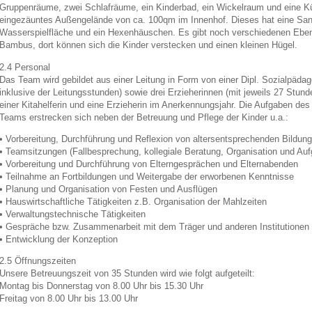
Gruppenräume, zwei Schlafräume, ein Kinderbad, ein Wickelraum und eine Küc
eingezäuntes Außengelände von ca. 100qm im Innenhof. Dieses hat eine San
Wasserspielfläche und ein Hexenhäuschen. Es gibt noch verschiedenen Eben
Bambus, dort können sich die Kinder verstecken und einen kleinen Hügel.
2.4 Personal
Das Team wird gebildet aus einer Leitung in Form von einer Dipl. Sozialpäda
inklusive der Leitungsstunden) sowie drei Erzieherinnen (mit jeweils 27 Stun
einer Kitahelferin und eine Erzieherin im Anerkennungsjahr. Die Aufgaben des 
Teams erstrecken sich neben der Betreuung und Pflege der Kinder u.a.:
• Vorbereitung, Durchführung und Reflexion von altersentsprechenden Bildu
• Teamsitzungen (Fallbesprechung, kollegiale Beratung, Organisation und Auf
• Vorbereitung und Durchführung von Elterngesprächen und Elternabenden
• Teilnahme an Fortbildungen und Weitergabe der erworbenen Kenntnisse
• Planung und Organisation von Festen und Ausflügen
• Hauswirtschaftliche Tätigkeiten z.B. Organisation der Mahlzeiten
• Verwaltungstechnische Tätigkeiten
• Gespräche bzw. Zusammenarbeit mit dem Träger und anderen Institutionen
• Entwicklung der Konzeption
2.5 Öffnungszeiten
Unsere Betreuungszeit von 35 Stunden wird wie folgt aufgeteilt:
Montag bis Donnerstag von 8.00 Uhr bis 15.30 Uhr
Freitag von 8.00 Uhr bis 13.00 Uhr