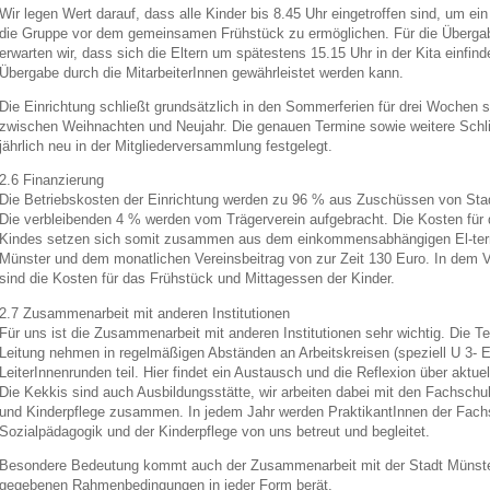
Wir legen Wert darauf, dass alle Kinder bis 8.45 Uhr eingetroffen sind, um ein 
die Gruppe vor dem gemeinsamen Frühstück zu ermöglichen. Für die Überg
erwarten wir, dass sich die Eltern um spätestens 15.15 Uhr in der Kita einfind
Übergabe durch die MitarbeiterInnen gewährleistet werden kann.
Die Einrichtung schließt grundsätzlich in den Sommerferien für drei Wochen s
zwischen Weihnachten und Neujahr. Die genauen Termine sowie weitere Sch
jährlich neu in der Mitgliederversammlung festgelegt.
2.6 Finanzierung
Die Betriebskosten der Einrichtung werden zu 96 % aus Zuschüssen von Stadt
Die verbleibenden 4 % werden vom Trägerverein aufgebracht. Die Kosten für 
Kindes setzen sich somit zusammen aus dem einkommensabhängigen El-tern
Münster und dem monatlichen Vereinsbeitrag von zur Zeit 130 Euro. In dem V
sind die Kosten für das Frühstück und Mittagessen der Kinder.
2.7 Zusammenarbeit mit anderen Institutionen
Für uns ist die Zusammenarbeit mit anderen Institutionen sehr wichtig. Die T
Leitung nehmen in regelmäßigen Abständen an Arbeitskreisen (speziell U 3- E
LeiterInnenrunden teil. Hier findet ein Austausch und die Reflexion über aktue
Die Kekkis sind auch Ausbildungsstätte, wir arbeiten dabei mit den Fachsch
und Kinderpflege zusammen. In jedem Jahr werden PraktikantInnen der Fachs
Sozialpädagogik und der Kinderpflege von uns betreut und begleitet.
Besondere Bedeutung kommt auch der Zusammenarbeit mit der Stadt Münster
gegebenen Rahmenbedingungen in jeder Form berät.