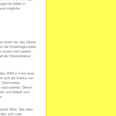
ogische Arbeit in
 und mögliche
von einem bis drei Jahren
en die Kindertagesstätte.
en ersten und zweiten
der Elterninitiative
mber 2004 in Form einer
en sich die Kekkis von
 Gleichzeitig
m auszuweiten. Dieser
etz und beläuft sich
r.
bezirk Mitte. Wie oben
inden sich zwei