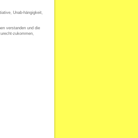
tiative, Unab-hängigkeit,
onen verstanden und die
t zurecht-zukommen,