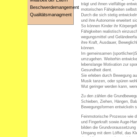
Mitarbeit der Eltern
trägt und ihnen vielfältige ent
Beschwerdemangement
motorischen Fähigkeiten selbst
Qualitätsmanagment
Durch die sich stetig entwickel
und ihre Autonomie erweitert si
So können Kinder ihr Körpergef
Fähigkeiten realistisch einzusc
wegungsmittel und Geländeerfa
ihre Kraft, Ausdauer, Beweglich
können.
Im gemeinsamen (sportlichen)Sp
umzugehen. Weiterhin entwickel
lebenslange Motivation zur spo
Gesundheit dient.
Sie erleben durch Bewegung auc
Musik tanzen, oder spüren woh
Wut geringer werden kann, wenn
Zu den zählen die Grundbewegu
Schieben, Ziehen, Hängen, Bal
Bewegungsformen entwickeln sic
Feinmotorische Prozesse wie d
und Fingerkraft sowie Auge-Han
bilden die Grundvoraussetzung 
Umgang mit dem Löffel, das Kl