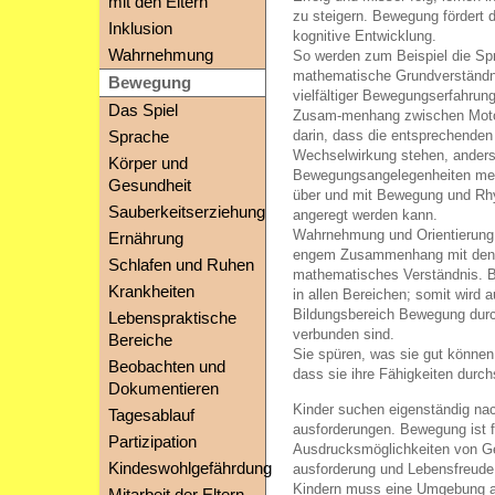
mit den Eltern
zu steigern. Bewegung fördert d
Inklusion
kognitive Entwicklung.
Wahrnehmung
So werden zum Beispiel die Sp
mathematische Grundverständn
Bewegung
vielfältiger Bewegungserfahrung
Das Spiel
Zusam-menhang zwischen Motori
darin, dass die entsprechenden 
Sprache
Wechselwirkung stehen, anders
Körper und
Bewegungsangelegenheiten mei
Gesundheit
über und mit Bewegung und Rh
Sauberkeitserziehung
angeregt werden kann.
Wahrnehmung und Orientierung 
Ernährung
engem Zusammenhang mit den G
Schlafen und Ruhen
mathematisches Verständnis. 
Krankheiten
in allen Bereichen; somit wird a
Bildungsbereich Bewegung durch
Lebenspraktische
verbunden sind.
Bereiche
Sie spüren, was sie gut können 
Beobachten und
dass sie ihre Fähigkeiten durch
Dokumentieren
Kinder suchen eigenständig na
Tagesablauf
ausforderungen. Bewegung ist f
Partizipation
Ausdrucksmöglichkeiten von Gef
Kindeswohlgefährdung
ausforderung und Lebensfreude
Kindern muss eine Umgebung a