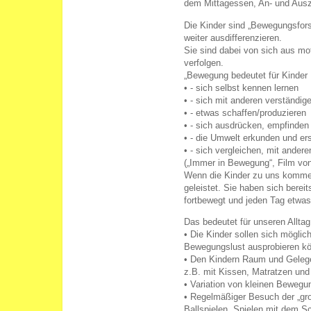
dem Mittagessen, An- und Ausz
Die Kinder sind „Bewegungsforsc
weiter ausdifferenzieren.
Sie sind dabei von sich aus moti
verfolgen.
„Bewegung bedeutet für Kinder
• - sich selbst kennen lernen
• - sich mit anderen verständig
• - etwas schaffen/produzieren
• - sich ausdrücken, empfinden
• - die Umwelt erkunden und er
• - sich vergleichen, mit ander
(„Immer in Bewegung“, Film vo
Wenn die Kinder zu uns kommen,
geleistet. Sie haben sich berei
fortbewegt und jeden Tag etwa
Das bedeutet für unseren Allta
• Die Kinder sollen sich möglich
Bewegungslust ausprobieren k
• Den Kindern Raum und Gelege
z.B. mit Kissen, Matratzen und
• Variation von kleinen Bewegu
• Regelmäßiger Besuch der „gr
Ballspielen, Spielen mit dem S