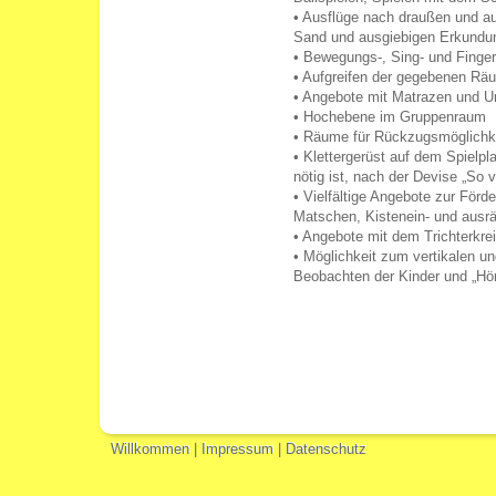
• Ausflüge nach draußen und a
Sand und ausgiebigen Erkund
• Bewegungs-, Sing- und Finge
• Aufgreifen der gegebenen Räu
• Angebote mit Matrazen und U
• Hochebene im Gruppenraum
• Räume für Rückzugsmöglichke
• Klettergerüst auf dem Spielp
nötig ist, nach der Devise „So v
• Vielfältige Angebote zur För
Matschen, Kistenein- und ausr
• Angebote mit dem Trichterkre
• Möglichkeit zum vertikalen u
Beobachten der Kinder und „Hö
Willkommen
|
Impressum
|
Datenschutz